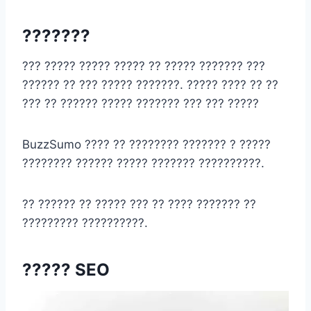
???????
??? ????? ????? ????? ?? ????? ??????? ???
?????? ?? ??? ????? ???????. ????? ???? ?? ??
??? ?? ?????? ????? ??????? ??? ??? ?????
BuzzSumo ???? ?? ???????? ??????? ? ?????
???????? ?????? ????? ??????? ??????????.
?? ?????? ?? ????? ??? ?? ???? ??????? ??
????????? ??????????.
????? SEO