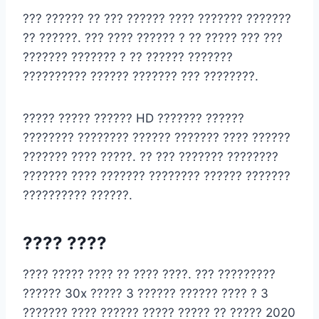
??? ?????? ?? ??? ?????? ???? ??????? ???????
?? ??????. ??? ???? ?????? ? ?? ????? ??? ???
??????? ??????? ? ?? ?????? ???????
?????????? ?????? ??????? ??? ????????.
????? ????? ?????? HD ??????? ??????
???????? ???????? ?????? ??????? ???? ??????
??????? ???? ?????. ?? ??? ??????? ????????
??????? ???? ??????? ???????? ?????? ???????
?????????? ??????.
???? ????
???? ????? ???? ?? ???? ????. ??? ?????????
?????? 30x ????? 3 ?????? ?????? ???? ? 3
??????? ???? ?????? ????? ????? ?? ????? 2020