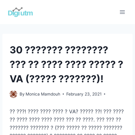
Skip
to
content
TESTIMONIAL
30 ??????? ????????
??? ?? ???? ???? ????? ?
VA (????? ???????)!
testimonial
By
Monica Mamdouh
February 23, 2021
?? ???! ???? ???? ???? ? VA? ????? ??! ??? ????
?? ???? ???? ???? ???? ??? ?? ????. ??? ??? ??
??????? ??????? ? (??? ????? ?? ????? ???????