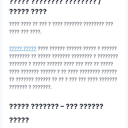
????? ???????? ???????? /
????? ????
???? ???? ?? ??? ? ???? ??????? ???????? ???
???? ??? ????.
????? ?????
???? ?????? ?????? ????? ? ??????
???????? ?? ????? ??????? ???????? ? ????????
??????? ? ????? ?????? ???? ??? ??? ?? ?????
???? ??????? ?????? ? ?? ???? ???????? ??????
?? ??????? ?????? ?? ?? ? ??? ??? ???? ???????
??????? ? ???????.
????? ??????? – ??? ??????
?????