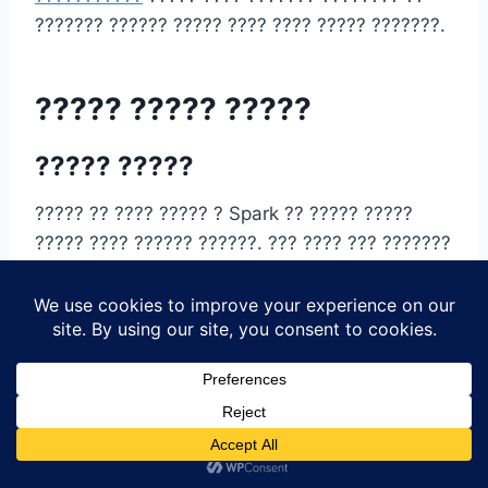
??????? ?????? ????? ???? ???? ????? ???????.
????? ????? ?????
????? ?????
????? ?? ???? ????? ? Spark ?? ????? ?????
????? ???? ?????? ??????. ??? ???? ??? ???????
??????? 3 ????? ????? ????? ?????? ? ?????
?????.
????? ???????
????? ???? ?? ??? ???? ????? ? ??????? ??
????? ??????? ???????? ???????? ????. ???
??????? ?????? ???????? ???????? ??????