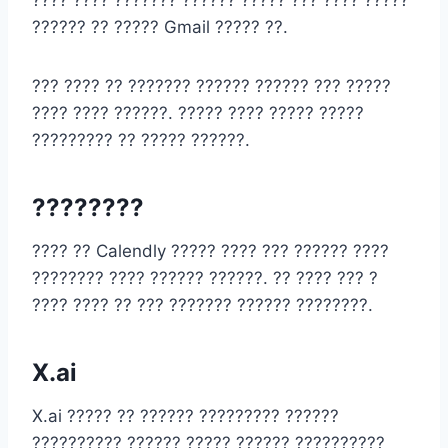
???? ???? ??????? ?????? ????? ??? ???? ?????
?????? ?? ????? Gmail ????? ??.
??? ???? ?? ??????? ?????? ?????? ??? ?????
???? ???? ??????. ????? ???? ????? ?????
????????? ?? ????? ??????.
????????
???? ?? Calendly ????? ???? ??? ?????? ????
???????? ???? ?????? ??????. ?? ???? ??? ?
???? ???? ?? ??? ??????? ?????? ????????.
X.ai
X.ai ????? ?? ?????? ????????? ??????
?????????? ?????? ????? ?????? ??????????