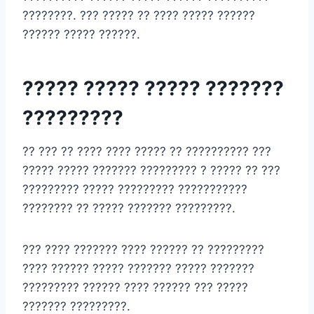
????????. ??? ????? ?? ???? ????? ??????
?????? ????? ??????.
????? ????? ????? ???????
?????????
?? ??? ?? ???? ???? ????? ?? ?????????? ???
????? ????? ??????? ????????? ? ????? ?? ???
????????? ????? ????????? ???????????
???????? ?? ????? ??????? ?????????.
??? ???? ??????? ???? ?????? ?? ?????????
???? ?????? ????? ??????? ????? ???????
????????? ?????? ???? ?????? ??? ?????
??????? ?????????.