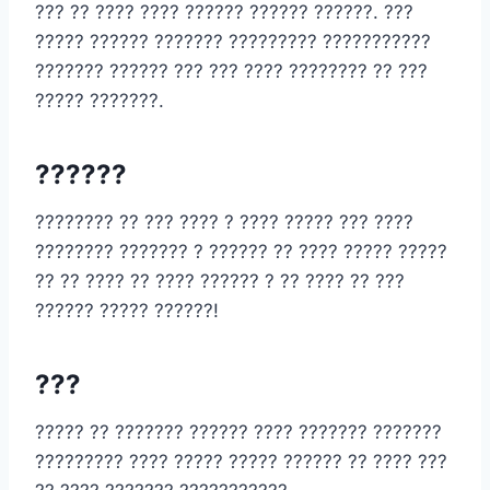
??? ?? ???? ???? ?????? ?????? ??????. ???
????? ?????? ??????? ????????? ???????????
??????? ?????? ??? ??? ???? ???????? ?? ???
????? ???????.
??????
???????? ?? ??? ???? ? ???? ????? ??? ????
???????? ??????? ? ?????? ?? ???? ????? ?????
?? ?? ???? ?? ???? ?????? ? ?? ???? ?? ???
?????? ????? ??????!
???
????? ?? ??????? ?????? ???? ??????? ???????
????????? ???? ????? ????? ?????? ?? ???? ???