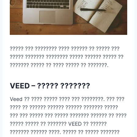
????? ??? ???????? ???? ?????? ?? ????? ???
????? ??????? ???????? ????? ?????? ????? ??
??????? ????? ?? ???? ????? ?? ???????.
VEED – ????? ???????
Veed ?? ???? ????? ???? ??? ????????. ??? ???
???? ?? ?????? ?????? ?????? ??????? ?????
??? ??? ????? ??? ????? ??????? ?????? ?? ????
????? ????? ?? ??????? VEED ?? ??????
??????? ?????? ????. ????? ?? ????? ???????