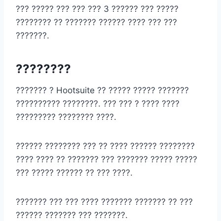
??? ????? ??? ??? ??? 3 ?????? ??? ?????
???????? ?? ??????? ?????? ???? ??? ???
???????.
????????
??????? ? Hootsuite ?? ????? ????? ???????
?????????? ????????. ??? ??? ? ???? ????
????????? ???????? ????.
?????? ???????? ??? ?? ???? ?????? ????????
???? ???? ?? ??????? ??? ??????? ????? ?????
??? ????? ?????? ?? ??? ????.
??????? ??? ??? ???? ??????? ??????? ?? ???
?????? ??????? ??? ???????.