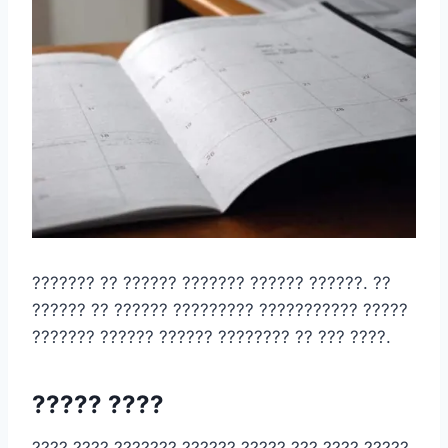
??????? ?? ?????? ??????? ?????? ??????. ??
?????? ?? ?????? ????????? ??????????? ?????
??????? ?????? ?????? ???????? ?? ??? ????.
????? ????