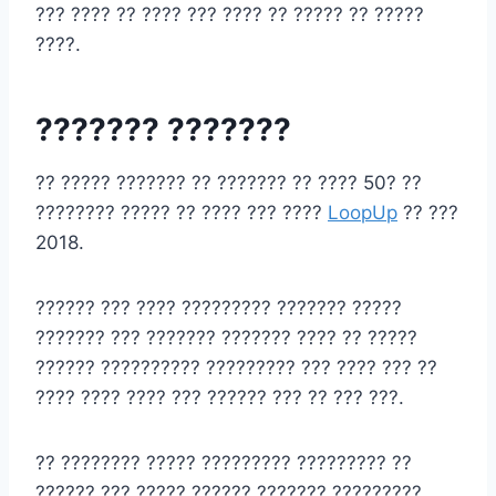
??? ???? ?? ???? ??? ???? ?? ????? ?? ?????
????.
??????? ???????
?? ????? ??????? ?? ??????? ?? ???? 50? ??
???????? ????? ?? ???? ??? ????
LoopUp
?? ???
2018.
?????? ??? ???? ????????? ??????? ?????
??????? ??? ??????? ??????? ???? ?? ?????
?????? ?????????? ????????? ??? ???? ??? ??
???? ???? ???? ??? ?????? ??? ?? ??? ???.
?? ???????? ????? ????????? ????????? ??
?????? ??? ????? ?????? ??????? ?????????