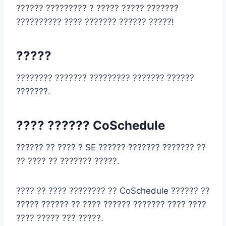
?????? ????????? ? ????? ????? ???????
?????????? ???? ??????? ?????? ?????!
?????
???????? ??????? ????????? ??????? ??????
???????.
???? ?????? CoSchedule
?????? ?? ???? ? SE ?????? ??????? ??????? ??
?? ???? ?? ??????? ?????.
???? ?? ???? ???????? ?? CoSchedule ?????? ??
????? ?????? ?? ???? ?????? ??????? ???? ????
???? ????? ??? ?????.