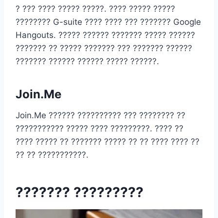
? ??? ???? ????? ?????. ???? ????? ?????
???????? G-suite ???? ???? ??? ??????? Google
Hangouts. ????? ?????? ??????? ????? ??????
??????? ?? ????? ??????? ??? ??????? ??????
??????? ?????? ?????? ????? ??????.
Join.Me
Join.Me ?????? ?????????? ??? ???????? ??
??????????? ????? ???? ?????????. ???? ??
???? ????? ?? ??????? ????? ?? ?? ???? ???? ??
?? ?? ???????????.
??????? ?????????