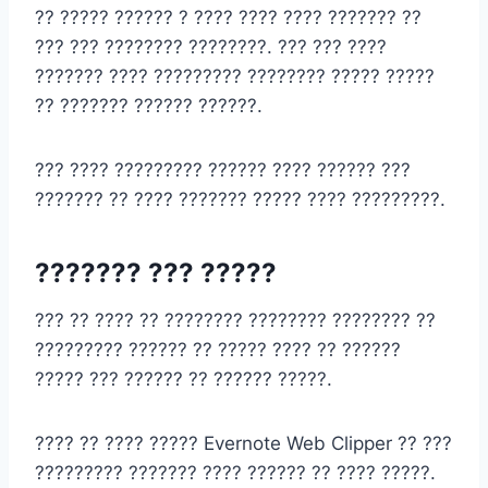
?? ????? ?????? ? ???? ???? ???? ??????? ??
??? ??? ???????? ????????. ??? ??? ????
??????? ???? ????????? ???????? ????? ?????
?? ??????? ?????? ??????.
??? ???? ????????? ?????? ???? ?????? ???
??????? ?? ???? ??????? ????? ???? ?????????.
??????? ??? ?????
??? ?? ???? ?? ???????? ???????? ???????? ??
????????? ?????? ?? ????? ???? ?? ??????
????? ??? ?????? ?? ?????? ?????.
???? ?? ???? ????? Evernote Web Clipper ?? ???
????????? ??????? ???? ?????? ?? ???? ?????.