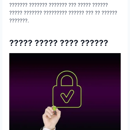
??????? ??????? ??????? ??? ????? ??????
????? ??????? ????????? ?????? ??? ?? ??????
???????.
????? ????? ???? ??????