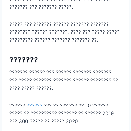
??????? ??? ??????? ?????.
????? ??? ??????? ?????? ??????? ???????
???????? ?????? ???????. ???? ??? ????? ?????
????????? ?????? ??????? ??????? ??.
???????
??????? ?????? ??? ?????? ??????? ???????.
??? ????? ??????? ??????? ?????? ???????? ??
???? ????? ??????.
??????
??????
??? ?? ??? ??? ?? 10 ??????
????? ?? ?????????? ??????? ?? ?????? 2019
??? 300 ????? ?? ????? 2020.