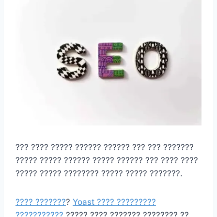
??? ???? ????? ?????? ?????? ??? ??? ???????
????? ????? ?????? ????? ?????? ??? ???? ????
????? ????? ???????? ????? ????? ???????.
???? ???????
?
Yoast ???? ?????????
???????????
????? ???? ??????? ???????? ??