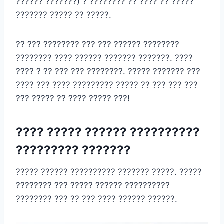
?????? ???????) ? ???????? ?? ???? ?? ?????
??????? ????? ?? ?????.
?? ??? ???????? ??? ??? ?????? ????????
???????? ???? ?????? ??????? ???????. ????
???? ? ?? ??? ??? ????????. ????? ??????? ???
???? ??? ???? ????????? ????? ?? ??? ??? ???
??? ????? ?? ???? ????? ???!
???? ????? ?????? ??????????
????????? ???????
????? ?????? ?????????? ??????? ?????. ?????
???????? ??? ????? ?????? ??????????
???????? ??? ?? ??? ???? ?????? ??????.