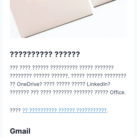
?????????? ??????
??? ???? ?????? ?????????? ????? ???????
???????? ?????? ??????. ????? ?????? ????????
?? OneDrive? ???? ????? ????? LinkedIn?
??????? ??? ???? ??????? ??????? ????? Office.
????
?? ?????????? ?????? ???????????
.
Gmail