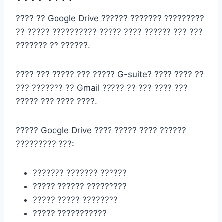
???? ?? Google Drive ?????? ??????? ?????????
?? ????? ?????????? ????? ???? ?????? ??? ???
??????? ?? ??????.
???? ??? ????? ??? ????? G-suite? ???? ???? ??
??? ??????? ?? Gmail ????? ?? ??? ???? ???
????? ??? ???? ????.
????? Google Drive ???? ????? ???? ??????
????????? ???:
??????? ??????? ??????
????? ?????? ?????????
????? ????? ????????
????? ???????????