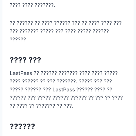
???? ???? ???????.
?? ?????? ?? ???? ?????? ??? ?? ???? ???? ???
??? ??????? ????? ??? ???? ????? ??????
??????.
???? ???
LastPass ?? ?????? ??????? ???? ???? ?????
???? ?????? ?? ??? ???????. ????? ??? ???
????? ?????? ??? LastPass ?????? ???? ??
?????? ??? ????? ?????? ?????? ?? ??? ?? ????
?? ???? ?? ??????? ?? ???.
??????