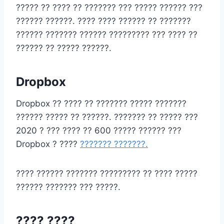
????? ?? ???? ?? ??????? ??? ????? ?????? ???
?????? ??????. ???? ???? ?????? ?? ???????
?????? ??????? ?????? ????????? ??? ???? ??
?????? ?? ????? ??????.
Dropbox
Dropbox ?? ???? ?? ??????? ????? ???????
?????? ????? ?? ??????. ??????? ?? ????? ???
2020 ? ??? ???? ?? 600 ????? ?????? ???
Dropbox ? ????
??????? ???????.
???? ?????? ??????? ????????? ?? ???? ?????
?????? ??????? ??? ?????.
???? ????