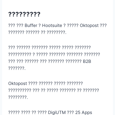
?????????
??? ??? Buffer ? Hootsuite ? ????? Oktopost ???
??????? ?????? ?? ????????.
??? ?????? ??????? ????? ????? ???????
?????????? ? ????? ??????? ??????? ???????
??? ??? ?????? ??? ??????? ??????? B2B
???????.
Oktopost ???? ?????? ????? ???????
?????????? ??? ?? ????? ??????? ?? ???????
????????.
????? ???? ?? ???? DigiUTM ??? 25 Apps