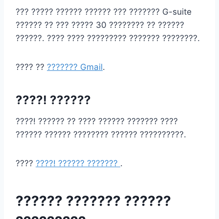
??? ????? ?????? ?????? ??? ??????? G-suite
?????? ?? ??? ????? 30 ???????? ?? ??????
??????. ???? ???? ????????? ??????? ????????.
???? ??
??????? Gmail
.
????! ??????
????! ?????? ?? ???? ?????? ??????? ????
?????? ?????? ???????? ?????? ??????????.
????
????! ?????? ???????
.
?????? ??????? ??????