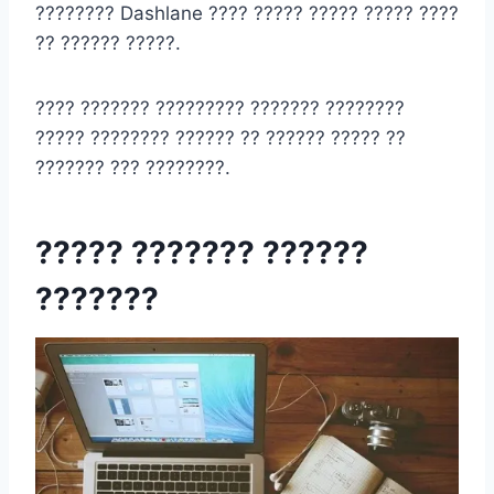
???????? Dashlane ???? ????? ????? ????? ????
?? ?????? ?????.
???? ??????? ????????? ??????? ????????
????? ???????? ?????? ?? ?????? ????? ??
??????? ??? ????????.
????? ??????? ??????
???????