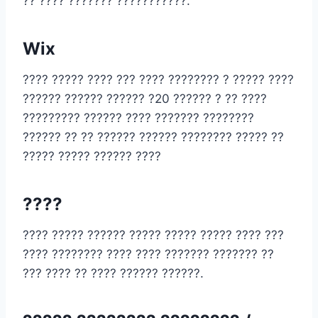
?? ???? ??????? ???????????.
Wix
???? ????? ???? ??? ???? ???????? ? ????? ????
?????? ?????? ?????? ?20 ?????? ? ?? ????
????????? ?????? ???? ??????? ????????
?????? ?? ?? ?????? ?????? ???????? ????? ??
????? ????? ?????? ????
????
???? ????? ?????? ????? ????? ????? ???? ???
???? ???????? ???? ???? ??????? ??????? ??
??? ???? ?? ???? ?????? ??????.