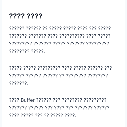
???? ????
?????? ?????? ?? ????? ????? ???? ??? ?????
??????? ??????? ???? ?????????? ???? ?????
????????? ??????? ????? ??????? ?????????
???????? ?????.
????? ????? ????????? ???? ????? ?????? ???
?????? ?????? ?????? ?? ???????? ????????
???????.
???? Buffer ?????? ??? ???????? ?????????
??????? ?????? ??? ???? ??? ??????? ??????
???? ????? ??? ?? ????? ????.